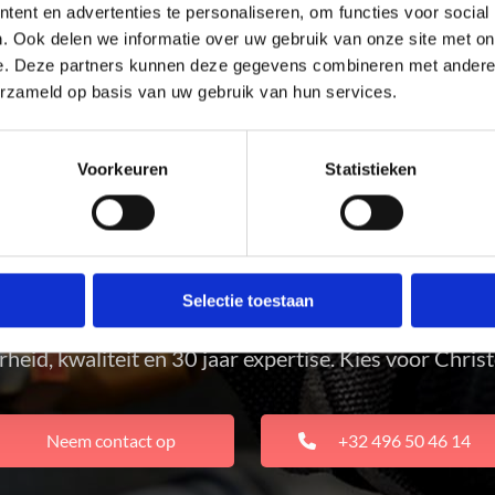
ent en advertenties te personaliseren, om functies voor social
Onderhoud van cv en sanit
. Ook delen we informatie over uw gebruik van onze site met on
e. Deze partners kunnen deze gegevens combineren met andere i
Plaatsing van nieuw sanita
erzameld op basis van uw gebruik van hun services.
Volledige badkamerrenova
Voorkeuren
Statistieken
Selectie toestaan
OODGIETER-CHAUFFAGIST IN DE 
rheid, kwaliteit en 30 jaar expertise. Kies voor Chri
Neem contact op
+32 496 50 46 14