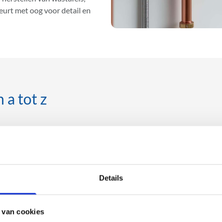
beurt met oog voor detail en
 a tot z
rvice die begint voor de eigenlijke werken! Christophe luistert namel
j de gevraagde werken uit volgens de regels van de kunst. Om te eindi
Details
Keuring van nieuwe ketels
 van cookies
Ontluchting van radiatore