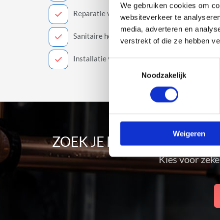
We gebruiken cookies om cont
Reparatie van gasketels
websiteverkeer te analyseren
media, adverteren en analys
Sanitaire herstellingen
verstrekt of die ze hebben v
Installatie van een douche
Toestemmingsselectie
Noodzakelijk
Weigeren
ZOEK JE EEN ERVAREN L
Kies voor zeke