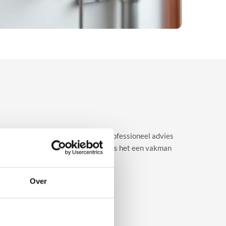
ijk eerst naar je wensen en geeft professioneel advies
gen met een piekfijne afwerking, zoals het een vakman
Over
n