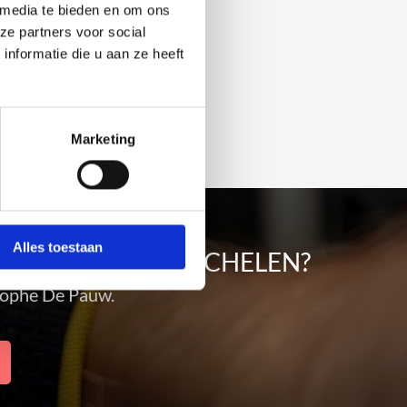
 media te bieden en om ons
air
ze partners voor social
nformatie die u aan ze heeft
ir
tie
Marketing
Alles toestaan
OMGEVING VAN WICHELEN?
stophe De Pauw.