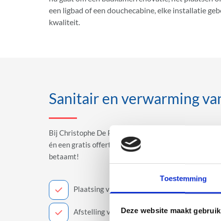
een ligbad of een douchecabine, elke installatie ge
kwaliteit.
Sanitair en verwarming van
Bij Christophe De Pauw krijgt elke klant een all-in se
én een gratis offerte als je wil. Vervolgens voert hi
betaamt!
Toestemming
Plaatsing van verwarmingl
Deze website maakt gebruik
Afstelling van bestaande installaties