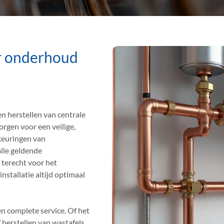
er onderhoud
n herstellen van centrale
orgen voor een veilige,
 keuringen van
alle geldende
 terecht voor het
stallatie altijd optimaal
en complete service. Of het
herstellen van wastafels,