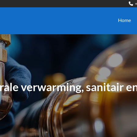
+

Home
ale verwarming, sanitair 