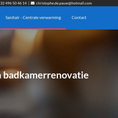
32 496 50 46 14
|
christophe.de.pauw@hotmail.com

Sanitair - Centrale verwarming
Contact
en badkamerrenovatie